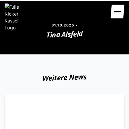
31.10.2025 •
Tina Alsfeld
Home
Das Team
Spielplan
Tabelle
Jugend
G- Jugend
Weitere News
F- Jugend
Club100
Partner
Unser Verein
Unser Vorstand
Unsere Satzung