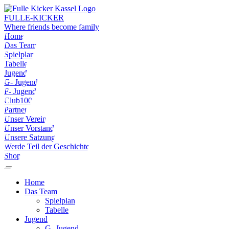
FULLE-KICKER
Where friends become family
Home
Das Team
Spielplan
Tabelle
Jugend
G- Jugend
F- Jugend
Club100
Partner
Unser Verein
Unser Vorstand
Unsere Satzung
Werde Teil der Geschichte
Shop
Home
Das Team
Spielplan
Tabelle
Jugend
G- Jugend